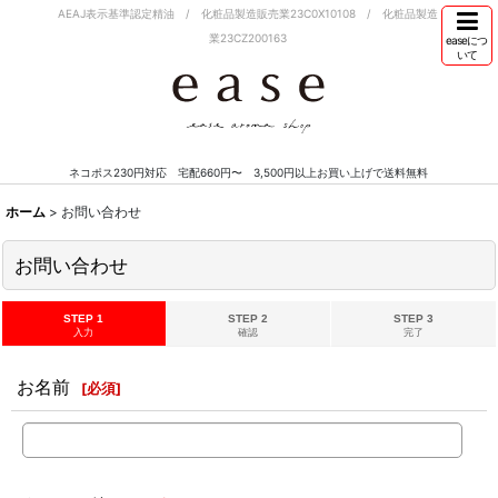
AEAJ表示基準認定精油 / 化粧品製造販売業23C0X10108 / 化粧品製造
業23CZ200163
easeにつ
いて
ネコポス230円対応 宅配660円〜 3,500円以上お買い上げで送料無料
ホーム
>
お問い合わせ
お問い合わせ
STEP 1
STEP 2
STEP 3
入力
確認
完了
お名前
[
必須
]