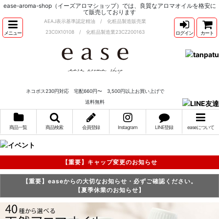
ease-aroma-shop（イーズアロマショップ）では、良質なアロマオイルを格安に
て販売しております
AEAJ表示基準認定精油 / 化粧品製造販売業
23C0X10108 / 化粧品製造業23CZ200163
メニュー
ログイン
カート
ネコポス230円対応 宅配660円〜 3,500円以上お買い上げで
送料無料
商品一覧
商品検索
会員登録
Instagram
LINE登録
easeについて
【重要】キャップ変更のお知らせ
【重要】easeからの大切なお知らせ・必ずご確認ください。
【夏季休業のお知らせ】