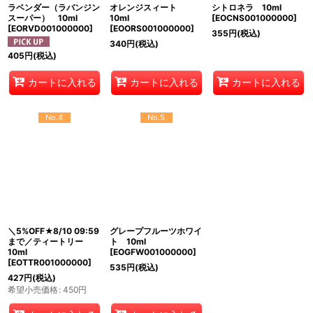
ラベンダー（ラバンジン
オレンジスィート
シトロネラ 10ml
スーパー） 10ml
10ml
[
EOCNS001000000
]
[
EORVD001000000
]
[
EOORS001000000
]
355
円
(税込)
340
円
(税込)
405
円
(税込)
カートに入れる
カートに入れる
カートに入れる
No.4
No.5
＼5%OFF★8/10 09:59
グレープフルーツホワイ
まで／ティートリー
ト 10ml
10ml
[
EOGFW001000000
]
[
EOTTR001000000
]
535
円
(税込)
427
円
(税込)
希望小売価格
:
450
円