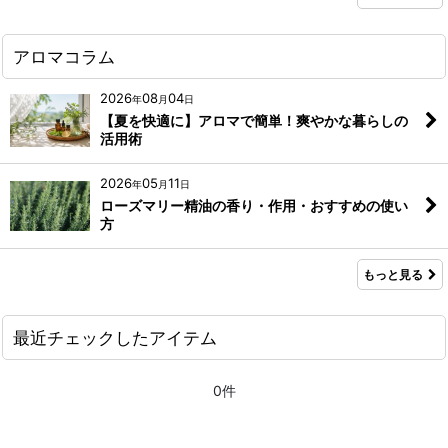
アロマコラム
2026
08
04
年
月
日
【夏を快適に】アロマで簡単！爽やかな暮らしの
活用術
2026
05
11
年
月
日
ローズマリー精油の香り・作用・おすすめの使い
方
もっと見る
最近チェックしたアイテム
0件