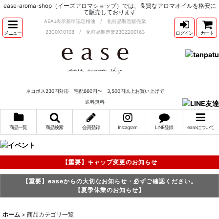
ease-aroma-shop（イーズアロマショップ）では、良質なアロマオイルを格安に
て販売しております
AEAJ表示基準認定精油 / 化粧品製造販売業
23C0X10108 / 化粧品製造業23CZ200163
メニュー
ログイン
カート
ネコポス230円対応 宅配660円〜 3,500円以上お買い上げで
送料無料
商品一覧
商品検索
会員登録
Instagram
LINE登録
easeについて
【重要】キャップ変更のお知らせ
【重要】easeからの大切なお知らせ・必ずご確認ください。
【夏季休業のお知らせ】
ホーム
>
商品カテゴリ一覧