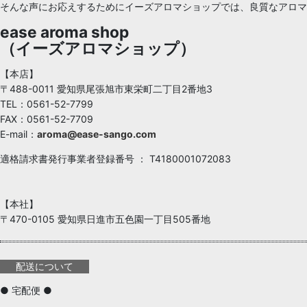
そんな声にお応えするためにイーズアロマショップでは、良質なアロ
アロマスプレー
12ヶ月のアロマスプレー
ease aroma shop
（イーズアロマショップ）
香りを楽しむ器具
大量注文
【本店】
その他・備品
エプソムソルト
〒488-0011 愛知県尾張旭市東栄町二丁目2番地3
TEL：0561-52-7799
浴用化粧品
Sports × aroma
FAX：0561-52-7709
E-mail：
aroma@ease-sango.com
自然派コスメ
12ヶ月のブレンドオイル
適格請求書発行事業者登録番号 ： T4180001072083
手作りコスメ原料
グラウバーソルト
アロマテラピー検定
自然派コスメ
【本社】
〒470-0105 愛知県日進市五色園一丁目505番地
ギフト
男性のアロマ
特別企画
TEA SEED Skincare oil SOAP
配送について
● 宅配便 ●
夏のおうち快適アロマフェア