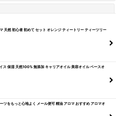
閉じる
マ 天然 初心者 初めて セット オレンジ ティートリー ティーツリー
ェイス 保湿 天然100% 無添加 キャリアオイル 美容オイル ベースオ
ロマでスポーツをもっと心地よく メール便可 精油 アロマ おすすめ アロマオ