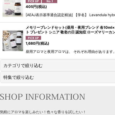
405
円
(税込)
[AEAJ表示基準適合認定精油] 【学名】 Lavandula 
メモリーブレンドセット(昼用・夜用ブレンド 各10ml×2
ト プレゼント シニア 敬老の日 認知症 ローズマリーカ
1,680
円
(税込)
昼用アロマと夜用アロマは、 それぞれ理由があります。
カテゴリで絞り込む
特集で絞り込む
エッセンシャルオイル（精油・アロマオイル）
ブレンドオイル
アロマストーン touki series
キャリアオイル
送料無料アイテム
気軽にアロマを楽しみたい！色々な香りを試したい！
フローラルウォーター（ハイドロゾル）
家族で使えるお助けアロマ Familiar Series