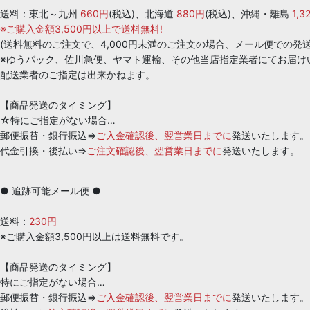
Femtech+アロマ
送料：東北～九州
660円
(税込)、北海道
880円
(税込)、沖縄・離島
1,
※ご購入金額3,500円以上で送料無料!
(送料無料のご注文で、4,000円未満のご注文の場合、メール便での発
※ゆうパック、佐川急便、ヤマト運輸、その他当店指定業者にてお届け
配送業者のご指定は出来かねます。
【商品発送のタイミング】
☆特にご指定がない場合…
郵便振替・銀行振込⇒
ご入金確認後、翌営業日までに
発送いたします。
代金引換・後払い⇒
ご注文確認後、翌営業日までに
発送いたします。
● 追跡可能メール便 ●
送料：
230円
※ご購入金額3,500円以上は送料無料です。
【商品発送のタイミング】
特にご指定がない場合…
郵便振替・銀行振込⇒
ご入金確認後、翌営業日までに
発送いたします。