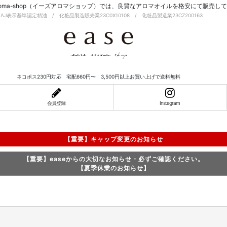
-aroma-shop（イーズアロマショップ）では、良質なアロマオイルを格安にて販売し
EAJ表示基準認定精油 / 化粧品製造販売業23C0X10108 / 化粧品製造業23CZ200163
ネコポス230円対応 宅配660円〜 3,500円以上お買い上げで送料無料
会員登録
Instagram
【重要】キャップ変更のお知らせ
【重要】easeからの大切なお知らせ・必ずご確認ください。
【夏季休業のお知らせ】