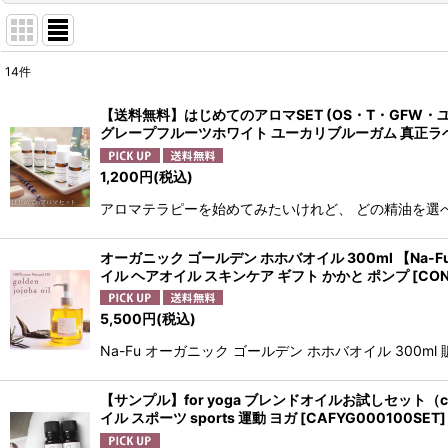
14
件
表示数
:
【送料無料】はじめてのアロマSET (OS・T・GFW・ユ
グレープフルーツホワイト ユーカリブルーガム 真正
並び順
:
1,200
円
(税込)
アロマテラピーを始めてみたいけれど、 どの精油を選
オーガニック ゴールデン ホホバオイル 300ml 【Na-
イル ヘアオイル スキンケア ギフト かかと ポンプ
[
CON
5,500
円
(税込)
Na-Fu オーガニック ゴールデン ホホバオイル 300m
【サンプル】for yoga ブレンドオイルお試しセット（cl
イル スポーツ sports 運動 ヨガ
[
CAFYG000100SET
]