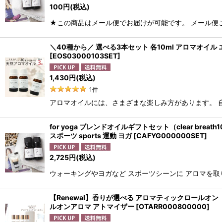
100
円
(税込)
★この商品はメール便でお届けが可能です。 メール便
＼40種から／ 選べる3本セット 各10ml アロマオイル
[
EOS03000103SET
]
1,430
円
(税込)
1
件
アロマオイルには、さまざまな楽しみ方があります。 
for yoga ブレンドオイルギフトセット（clear br
スポーツ sports 運動 ヨガ
[
CAFYG000000SET
]
2,725
円
(税込)
ウォーキングやヨガなど スポーツシーンに アロマを取
【Renewal】香りが選べる アロマティックロールオン（イー
ルオンアロマ アトマイザー
[
OTARR000800000
]