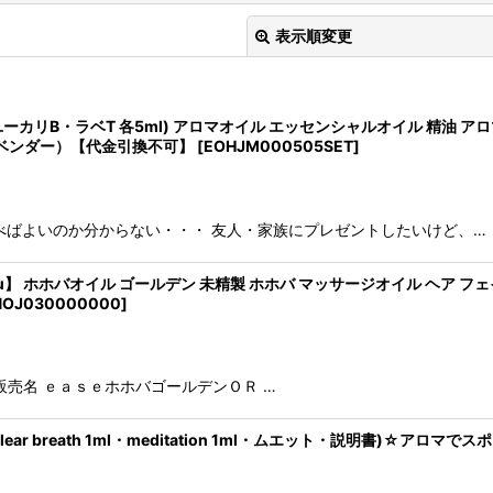
表示順変更
ーカリB・ラベT 各5ml) アロマオイル エッセンシャルオイル 精油 アロ
ラベンダー）【代金引換不可】
[
EOHJM000505SET
]
絞り込む
べばよいのか分からない・・・ 友人・家族にプレゼントしたいけど、…
Fu】 ホホバオイル ゴールデン 未精製 ホホバ マッサージオイル ヘア フ
OJ030000000
]
l 販売名 ｅａｓｅホホバゴールデンＯＲ …
ear breath 1ml・meditation 1ml・ムエット・説明書)☆ア