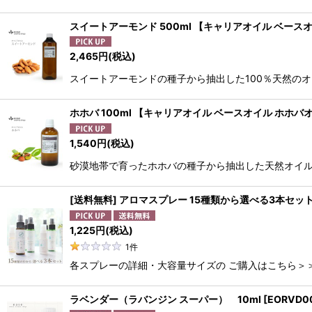
スイートアーモンド 500ml 【キャリアオイル ベース
2,465
円
(税込)
スイートアーモンドの種子から抽出した100％天然のオ
ホホバ 100ml 【キャリアオイル ベースオイル ホホバ
1,540
円
(税込)
砂漠地帯で育ったホホバの種子から抽出した天然オイル
[送料無料] アロマスプレー 15種類から選べる3本セット 
1,225
円
(税込)
1
件
各スプレーの詳細・大容量サイズの ご購入はこちら＞＞
ラベンダー（ラバンジン スーパー） 10ml
[
EORVD0