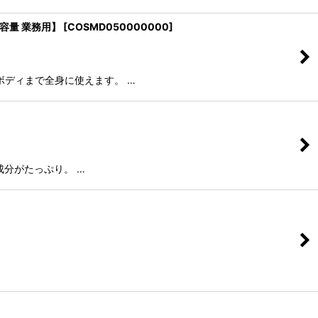
容量 業務用】
[
COSMD050000000
]
ボディまで全身に使えます。 …
分がたっぷり。 …