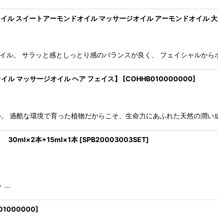
オイル スイートアーモンドオイル マッサージオイル アーモンドオイル 大
イル。 サラッと感としっとり感のバランスが良く、 フェイシャルから
オイル マッサージオイル ヘア フェイス】
[
COHHB010000000
]
。 過酷な環境で育った植物だからこそ、生命力にあふれた天然の潤い成
30ml×2本+15ml×1本
[
SPB20003003SET
]
 …
01000000
]