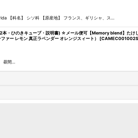
hybrida 【科名】 シソ科 【原産地】 フランス、ギリシャ、ス…
本・ひのきキューブ・説明書) ☆メール便可【Memory blend】たけし
ンファー レモン 真正ラベンダー オレンジスィート）
[
CAMEC001002S
 昼間…