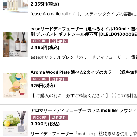
2,355
円
(税込)
“ease Aromatic roll on”は、 スティックタイ
easeリードディフューザー（選べるオイル100ml・選
剤 プレゼント ギフト メール便不可
[
DLELD010000SE
2,465
円
(税込)
easeオリジナルブレンドのリードディフューザー。 電
Aroma Wood Plate 選べる2タイプのカラー 【
925
円
(税込)
【 ご購入の前に、必ずご確認ください 】 (1)この
アロマリードディフューザー ガラス mobilier ラ
3,300
円
(税込)
リードディフューザー『mobilier』 植物原料を使