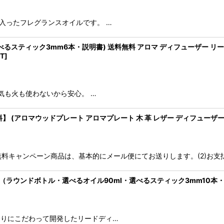
プの容器に入ったフレグランスオイルです。 …
べるスティック3mm6本・説明書) 送料無料 アロマ ディフューザー リ
T
]
気も火も使わないから安心。 …
送料無料】 (アロマウッドプレート アロマプレート 木 革 レザー ディフューザ
送料無料キャンペーン商品は、基本的にメール便にてお送りします。(2)お
ウンド（ラウンドボトル・選べるオイル90ml・選べるスティック3mm10本
用し香りにこだわって開発したリードディ…