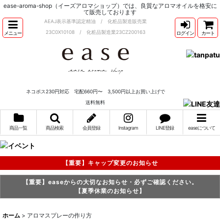
ease-aroma-shop（イーズアロマショップ）では、良質なアロマオイルを格安に
て販売しております
AEAJ表示基準認定精油 / 化粧品製造販売業
23C0X10108 / 化粧品製造業23CZ200163
メニュー
ログイン
カート
ネコポス230円対応 宅配660円〜 3,500円以上お買い上げで
送料無料
商品一覧
商品検索
会員登録
Instagram
LINE登録
easeについて
【重要】キャップ変更のお知らせ
【重要】easeからの大切なお知らせ・必ずご確認ください。
【夏季休業のお知らせ】
ホーム
>
アロマスプレーの作り方