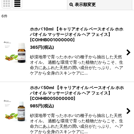
表示順変更
閉じる
6
件
表示数
:
ホホバ 10ml 【キャリアオイル ベースオイル ホホ
バオイル マッサージオイル ヘア フェイス】
並び順
:
[
COHHB001000000
]
365
円
(税込)
絞り込む
砂漠地帯で育ったホホバの種子から抽出した天然
オイル。 過酷な環境で育った植物だからこそ、生
命力にあふれた天然の潤い成分がたっぷり。 ヘア
ケアから全身のスキンケアに…
ホホバ 50ml 【キャリアオイル ベースオイル ホホ
バオイル マッサージオイル ヘア フェイス】
[
COHHB005000000
]
985
円
(税込)
砂漠地帯で育ったホホバの種子から抽出した天然
オイル。 過酷な環境で育った植物だからこそ、生
命力にあふれた天然の潤い成分がたっぷり。 ヘア
ケアから全身のスキンケアに…