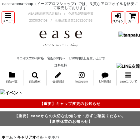
ease-aroma-shop（イーズアロマショップ）では、良質なアロマオイルを格安に
て販売しております
AEAJ表示基準認定精油 / 化粧品製造販売業
23C0X10108 / 化粧品製造業23CZ200163
メニュー
ログイン
カート
ネコポス230円対応 宅配660円〜 3,500円以上お買い上げで
送料無料
商品一覧
商品検索
会員登録
Instagram
LINE登録
easeについて
【重要】キャップ変更のお知らせ
【重要】easeからの大切なお知らせ・必ずご確認ください。
【夏季休業のお知らせ】
ホーム
>
キャリアオイル
>
ホホバ