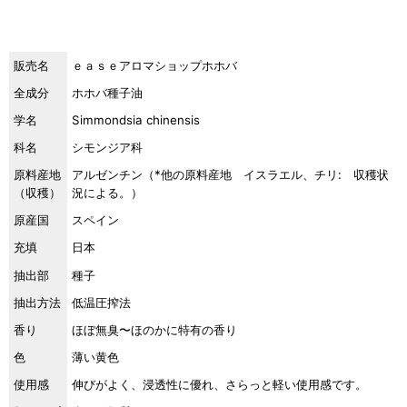
販売名
ｅａｓｅアロマショップホホバ
全成分
ホホバ種子油
学名
Simmondsia chinensis
科名
シモンジア科
原料産地
アルゼンチン（*他の原料産地 イスラエル、チリ: 収穫状
（収穫）
況による。）
原産国
スペイン
充填
日本
抽出部
種子
抽出方法
低温圧搾法
香り
ほぼ無臭〜ほのかに特有の香り
色
薄い黄色
使用感
伸びがよく、浸透性に優れ、さらっと軽い使用感です。