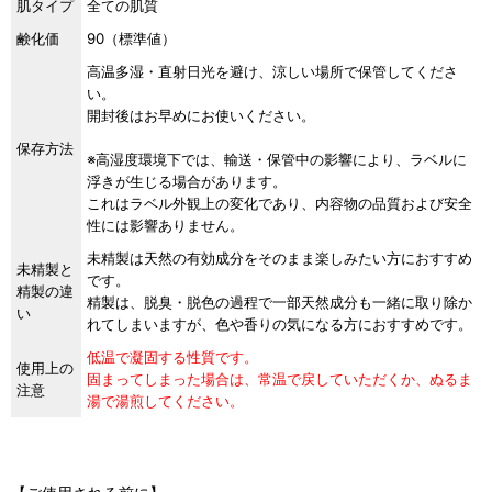
肌タイプ
全ての肌質
鹸化価
90（標準値）
高温多湿・直射日光を避け、涼しい場所で保管してくださ
い。
開封後はお早めにお使いください。
保存方法
※高湿度環境下では、輸送・保管中の影響により、ラベルに
浮きが生じる場合があります。
これはラベル外観上の変化であり、内容物の品質および安全
性には影響ありません。
未精製は天然の有効成分をそのまま楽しみたい方におすすめ
未精製と
です。
精製の違
精製は、脱臭・脱色の過程で一部天然成分も一緒に取り除か
い
れてしまいますが、色や香りの気になる方におすすめです。
低温で凝固する性質です。
使用上の
固まってしまった場合は、常温で戻していただくか、ぬるま
注意
湯で湯煎してください。