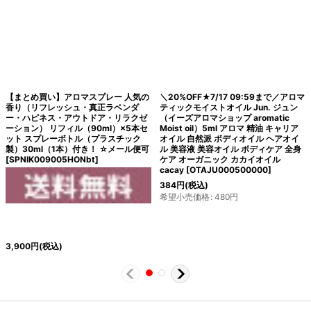
【まとめ買い】アロマスプレー 人気の
＼20%OFF★7/17 09:59まで／アロマ
香り（リフレッシュ・真正ラベンダ
ティックモイストオイル Jun. ジュン
ー・ハピネス・アウトドア・リラクゼ
（イーズアロマショップ aromatic
ーション） リフィル（90ml）×5本セ
Moist oil）5ml アロマ 精油 キャリア
ット スプレーボトル（プラスチック
オイル 自然派 ボディオイル ヘアオイ
製）30ml（1本）付き！ ☆メール便可
ル 美容液 美容オイル ボディケア 全身
[
SPNIK009005HONbt
]
ケア オーガニック カカイオイル
cacay
[
OTAJU000500000
]
384
円
(税込)
希望小売価格
:
480
円
3,900
円
(税込)