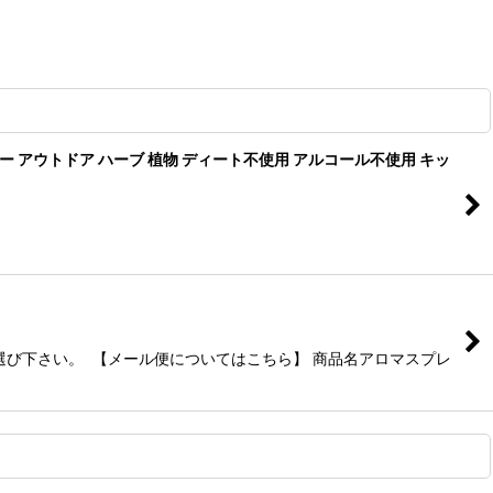
レー アウトドア ハーブ 植物 ディート不使用 アルコール不使用 キッ
選び下さい。 【メール便についてはこちら】 商品名アロマスプレ