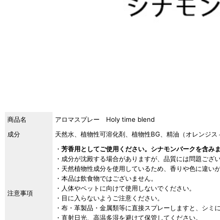
商品名
アロマスプレー Holy time blend
成分
天然水、植物性可溶化剤、植物性BG、精油（オレンジス
・
芳香用としてご使用ください。シナモンバークを含み
・成分が沈殿する場合がありますが、品質には問題ござ
・天然植物性成分を使用しているため、香りや色に違い
・本品は飲食物ではございません。
・人体やペットに向けて使用しないでください。
注意事項
・目に入らないようご注意ください。
・布・革製品・金属類等に直接スプレーしますと、シミ
・直射日光、高温多湿を避けて保管してください。