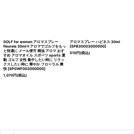
GOLF for women アロマスプレー
アロマスプレー ハピネス 30ml
fleurela 30ml☆アロマでゴルフをもっ
[
SPB30003000000
]
と快適に メール便可 精油 アロマ おす
510
円
(税込)
すめ アロマオイル スポーツ sports 運
動 ゴルフ 女性 集中したい時に リラッ
クスしたい時に 華やか フローラル 爽
快
[
SPGWF003000000
]
1,070
円
(税込)