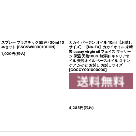
スプレー プラスチック(白色) 30ml 10
カカイ バージン オイル 10ml 【お試し
本セット
[
BSCSW003010HON
]
サイズ】 【Na-Fu】カカイオイル 未精
製 cacay virgin oil フェイス マッサー
1,020
円
(税込)
ジ 保湿 天然100% 無添加 キャリアオ
イル 美容オイル ベースオイル スキン
ケア かかと お試し お試しサイズ
[
COCCY001000000
]
4,285
円
(税込)