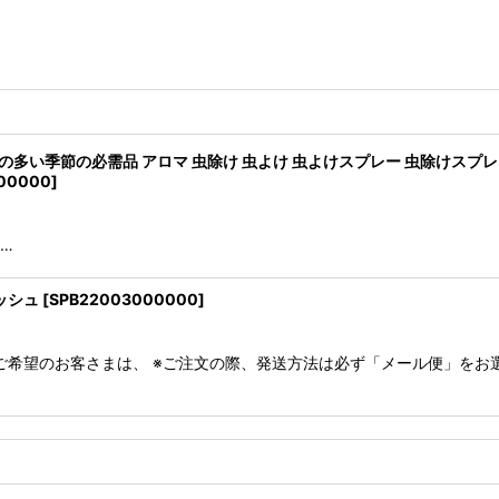
。
(虫の多い季節の必需品 アロマ 虫除け 虫よけ 虫よけスプレー 虫除けスプ
00000
]
…
レッシュ
[
SPB22003000000
]
ご希望のお客さまは、 ※ご注文の際、発送方法は必ず「メール便」をお