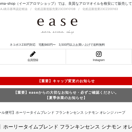
-aroma-shop（イーズアロマショップ）では、良質なアロマオイルを格安にて販売し
EAJ表示基準認定精油 / 化粧品製造販売業23C0X10108 / 化粧品製造業23CZ200163
ネコポス230円対応 宅配660円〜 3,500円以上お買い上げで送料無料
会員登録
Instagram
【重要】キャップ変更のお知らせ
【重要】easeからの大切なお知らせ・必ずご確認ください。
【夏季休業のお知らせ】
ml 【メール便可】ホーリータイムブレンド フランキンセンス シナモン オレンジ ハーブ
ール便可】ホーリータイムブレンド フランキンセンス シナモン オ