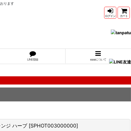
ております
ログイン
カート
LINE登録
easeについて
レンジ ハーブ
[
SPHOT003000000
]