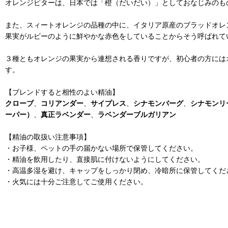
オレンジビターは、日本では「橙（だいだい）」としておなじみのも
また、スィートオレンジの品種の中に、イタリア原産のブラッドオレ
果実がルビーのように鮮やかな赤色をしていることからそう呼ばれて
３種ともオレンジの果実から連想される香りですが、初心者の方には
す。
【ブレンドすると相性のよい精油】
クローブ
、
コリアンダー
、
サイプレス
、
シナモンバーグ
、
シナモンリ
ーパー）
、
真正ラベンダー
、
ラベンダーブルガリアン
【精油の取扱い注意事項】
・お子様、ペットの手の届かない場所で保管してください。
・精油を飲用したり、直接肌に付けないようにしてください。
・高温多湿を避け、キャップをしっかり閉め、冷暗所に保管してくだ
・火気には十分ご注意してご使用ください。