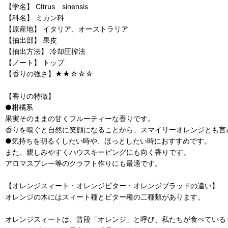
【学名】 Citrus sinensis
【科名】 ミカン科
【原産地】 イタリア、オーストラリア
【抽出部】 果皮
【抽出方法】 冷却圧搾法
【ノート】 トップ
【香りの強さ】★★☆☆☆
【香りの特徴】
●柑橘系
果実そのままの甘くフルーティーな香りです。
香りを嗅ぐと自然に笑顔になることから、スマイリーオレンジとも言
●気持ちを明るくしたい時や、ほっとしたい時におすすめです。
また、親しみやすくハウスキーピングにも向く香りです。
アロマスプレー等のクラフト作りにも最適です。
【オレンジスィート・オレンジビター・オレンジブラッドの違い】
オレンジの木にはスィート種とビター種の二種類があります。
オレンジスィートは、普段「オレンジ」と呼び、私たちが食べている