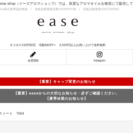
-aroma-shop（イーズアロマショップ）では、良質なアロマオイルを格安にて販売し
EAJ表示基準認定精油 / 化粧品製造販売業23C0X10108 / 化粧品製造業23CZ200163
ネコポス230円対応 宅配660円〜 3,500円以上お買い上げで送料無料
会員登録
Instagram
【重要】キャップ変更のお知らせ
【重要】easeからの大切なお知らせ・必ずご確認ください。
【夏季休業のお知らせ】
ィート 10ml