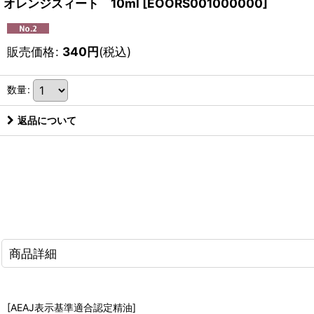
オレンジスィート 10ml
[
EOORS001000000
]
販売価格
:
340
円
(税込)
数量
:
返品について
商品詳細
[AEAJ表示基準適合認定精油]