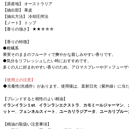
【原産地】 オーストラリア
【抽出部】 果皮
【抽出方法】 冷却圧搾法
【ノート】 トップ
【香りの強さ】 ★★☆☆☆
【香りの特徴】
●柑橘系
果実そのままのフルーティで爽やかな親しみやすい香りです。
●気分をリフレッシュしたい時におすすめです。
多くの人に好まれやすい香りのため、アロマスプレーやディフューザ
【使用上の注意】
◆光毒性(光感作）があります。使用後は、直射日光（紫外線）に当
【ブレンドすると相性のよい精油】
イランイラン１st
、
イランランエクストラ
、
カモミールジャーマン
、
ットー
、
フェンネルスィート
、
ユーカリラジアータ
、
ユーカリブルー
【精油の取扱い注意事項】