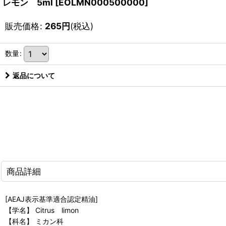
レモン 5ml
[
EOLMN000500000
]
販売価格
:
265
円
(税込)
数量
:
返品について
商品詳細
[AEAJ表示基準適合認定精油]
【学名】 Citrus limon
【科名】 ミカン科