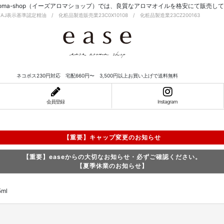
-aroma-shop（イーズアロマショップ）では、良質なアロマオイルを格安にて販売し
EAJ表示基準認定精油 / 化粧品製造販売業23C0X10108 / 化粧品製造業23CZ200163
ネコポス230円対応 宅配660円〜 3,500円以上お買い上げで送料無料
会員登録
Instagram
【重要】キャップ変更のお知らせ
【重要】easeからの大切なお知らせ・必ずご確認ください。
【夏季休業のお知らせ】
ml