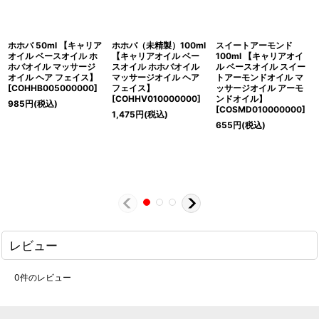
ホホバ 50ml 【キャリア
ホホバ（未精製）100ml
スイートアーモンド
オイル ベースオイル ホ
【キャリアオイル ベー
100ml 【キャリアオイ
ホバオイル マッサージ
スオイル ホホバオイル
ル ベースオイル スイー
オイル ヘア フェイス】
マッサージオイル ヘア
トアーモンドオイル マ
[
COHHB005000000
]
フェイス】
ッサージオイル アーモ
[
COHHV010000000
]
ンドオイル】
985
円
(税込)
[
COSMD010000000
]
1,475
円
(税込)
655
円
(税込)
レビュー
0
件のレビュー