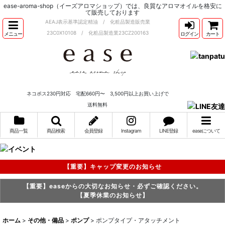
ease-aroma-shop（イーズアロマショップ）では、良質なアロマオイルを格安に
て販売しております
AEAJ表示基準認定精油 / 化粧品製造販売業
23C0X10108 / 化粧品製造業23CZ200163
メニュー
ログイン
カート
ネコポス230円対応 宅配660円〜 3,500円以上お買い上げで
送料無料
商品一覧
商品検索
会員登録
Instagram
LINE登録
easeについて
【重要】キャップ変更のお知らせ
【重要】easeからの大切なお知らせ・必ずご確認ください。
【夏季休業のお知らせ】
ホーム
>
その他・備品
>
ポンプ
>
ポンプタイプ・アタッチメント