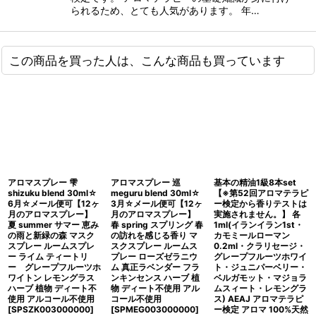
られるため、とても人気があります。 年…
この商品を買った人は、こんな商品も買っています
アロマスプレー 雫
アロマスプレー 巡
基本の精油1級8本set
shizuku blend 30ml☆
meguru blend 30ml☆
【※第52回アロマテラピ
6月☆メール便可【12ヶ
3月☆メール便可【12ヶ
ー検定から香りテストは
月のアロマスプレー】
月のアロマスプレー】
実施されません。】 各
夏 summer サマー 恵み
春 spring スプリング 春
1ml(イランイラン1st・
の雨と新緑の森 マスク
の訪れを感じる香り マ
カモミールローマン
スプレー ルームスプレ
スクスプレー ルームス
0.2ml・クラリセージ・
ー ライム ティートリ
プレー ローズゼラニウ
グレープフルーツホワイ
ー グレープフルーツホ
ム 真正ラベンダー フラ
ト・ジュニパーベリー・
ワイトン レモングラス
ンキンセンス ハーブ 植
ベルガモット・マジョラ
ハーブ 植物 ディート不
物 ディート不使用 アル
ムスィート・レモングラ
使用 アルコール不使用
コール不使用
ス) AEAJ アロマテラピ
[
SPSZK003000000
]
[
SPMEG003000000
]
ー検定 アロマ 100%天然