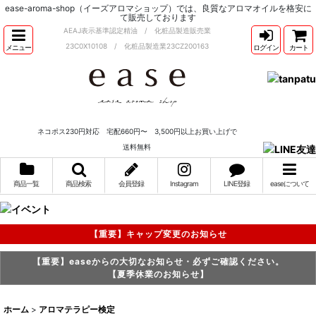
ease-aroma-shop（イーズアロマショップ）では、良質なアロマオイルを格安に
て販売しております
AEAJ表示基準認定精油 / 化粧品製造販売業
23C0X10108 / 化粧品製造業23CZ200163
メニュー
ログイン
カート
ネコポス230円対応 宅配660円〜 3,500円以上お買い上げで
送料無料
商品一覧
商品検索
会員登録
Instagram
LINE登録
easeについて
【重要】キャップ変更のお知らせ
【重要】easeからの大切なお知らせ・必ずご確認ください。
【夏季休業のお知らせ】
ホーム
>
アロマテラピー検定