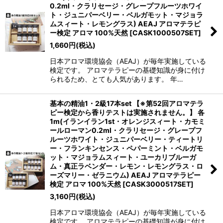
0.2ml・クラリセージ・グレープフルーツホワイ
ト・ジュニパーベリー・ベルガモット・マジョラ
ムスィート・レモングラス) AEAJ アロマテラピ
ー検定 アロマ 100%天然
[
CASK1000507SET
]
1,660
円
(税込)
日本アロマ環境協会（AEAJ）が毎年実施している
検定です。 アロマテラピーの基礎知識が身に付け
られるため、とても人気があります。 年…
基本の精油1・2級17本set 【※第52回アロマテラ
ピー検定から香りテストは実施されません。】 各
1m(イランイラン1st・オレンジスィート・カモミ
ールローマン0.2ml・クラリセージ・グレープフ
ルーツホワイト・ジュニパーベリー・ティートリ
ー・フランキンセンス・ペパーミント・ベルガモ
ット・マジョラムスィート・ユーカリブルーガ
ム・真正ラベンダー・レモン・レモングラス・ロ
ーズマリー・ゼラニウム) AEAJ アロマテラピー
検定 アロマ 100%天然
[
CASK3000517SET
]
3,160
円
(税込)
日本アロマ環境協会（AEAJ）が毎年実施している
検定です。 アロマテラピーの基礎知識が身に付け