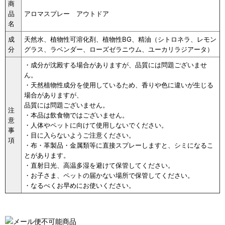
商
品
アロマスプレー アウトドア
名
成
天然水、植物性可溶化剤、植物性BG、精油（シトロネラ、レモン
分
グラス、ラベンダー、ローズゼラニウム、ユーカリラジアータ）
・成分が沈殿する場合がありますが、品質には問題ございませ
ん。
・天然植物性成分を使用しているため、香りや色に違いが生じる
場合がありますが、
品質には問題ございません。
注
・本品は飲食物ではございません。
意
・人体やペットに向けて使用しないでください。
事
・目に入らないようご注意ください。
項
・布・革製品・金属類等に直接スプレーしますと、シミになるこ
とがあります。
・直射日光、高温多湿を避けて保管してください。
・お子さま、ペットの届かない場所で保管してください。
・なるべくお早めにお使いください。