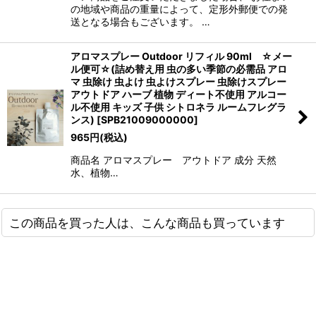
の地域や商品の重量によって、定形外郵便での発
送となる場合もございます。 …
アロマスプレー Outdoor リフィル 90ml ☆メー
ル便可☆(詰め替え用 虫の多い季節の必需品 アロ
マ 虫除け 虫よけ 虫よけスプレー 虫除けスプレー
アウトドア ハーブ 植物 ディート不使用 アルコー
ル不使用 キッズ 子供 シトロネラ ルームフレグラ
ンス)
[
SPB21009000000
]
965
円
(税込)
商品名 アロマスプレー アウトドア 成分 天然
水、植物…
この商品を買った人は、こんな商品も買っています