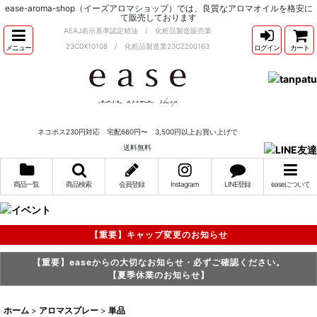
ease-aroma-shop（イーズアロマショップ）では、良質なアロマオイルを格安に
て販売しております
AEAJ表示基準認定精油 / 化粧品製造販売業
23C0X10108 / 化粧品製造業23CZ200163
メニュー
ログイン
カート
ネコポス230円対応 宅配660円〜 3,500円以上お買い上げで
送料無料
商品一覧
商品検索
会員登録
Instagram
LINE登録
easeについて
【重要】キャップ変更のお知らせ
【重要】easeからの大切なお知らせ・必ずご確認ください。
【夏季休業のお知らせ】
ホーム
>
アロマスプレー
>
単品