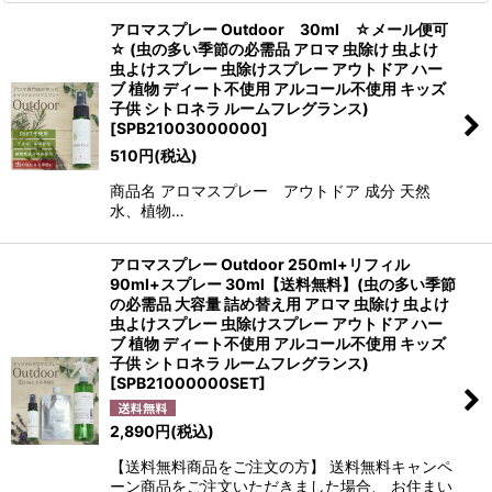
アロマスプレー Outdoor 30ml ☆メール便可
☆ (虫の多い季節の必需品 アロマ 虫除け 虫よけ
虫よけスプレー 虫除けスプレー アウトドア ハー
ブ 植物 ディート不使用 アルコール不使用 キッズ
子供 シトロネラ ルームフレグランス)
[
SPB21003000000
]
510
円
(税込)
商品名 アロマスプレー アウトドア 成分 天然
水、植物…
アロマスプレー Outdoor 250ml+リフィル
90ml+スプレー 30ml【送料無料】(虫の多い季節
の必需品 大容量 詰め替え用 アロマ 虫除け 虫よけ
虫よけスプレー 虫除けスプレー アウトドア ハー
ブ 植物 ディート不使用 アルコール不使用 キッズ
子供 シトロネラ ルームフレグランス)
[
SPB21000000SET
]
2,890
円
(税込)
【送料無料商品をご注文の方】 送料無料キャンペ
ーン商品をご注文いただきました場合、 お住まい