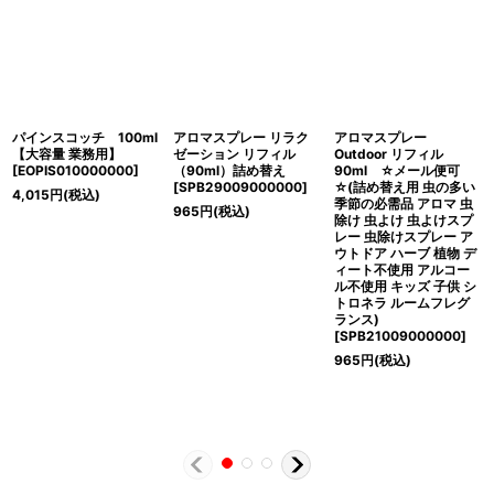
パインスコッチ 100ml
アロマスプレー リラク
アロマスプレー
【大容量 業務用】
ゼーション リフィル
Outdoor リフィル
[
EOPIS010000000
]
（90ml）詰め替え
90ml ☆メール便可
[
SPB29009000000
]
☆(詰め替え用 虫の多い
4,015
円
(税込)
季節の必需品 アロマ 虫
965
円
(税込)
除け 虫よけ 虫よけスプ
レー 虫除けスプレー ア
ウトドア ハーブ 植物 デ
ィート不使用 アルコー
ル不使用 キッズ 子供 シ
トロネラ ルームフレグ
ランス)
[
SPB21009000000
]
965
円
(税込)