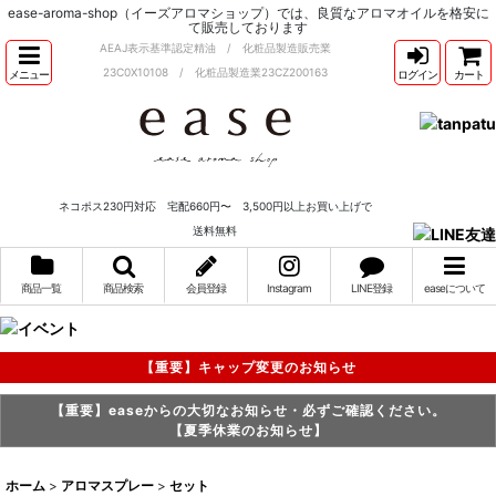
ease-aroma-shop（イーズアロマショップ）では、良質なアロマオイルを格安に
て販売しております
AEAJ表示基準認定精油 / 化粧品製造販売業
23C0X10108 / 化粧品製造業23CZ200163
メニュー
ログイン
カート
ネコポス230円対応 宅配660円〜 3,500円以上お買い上げで
送料無料
商品一覧
商品検索
会員登録
Instagram
LINE登録
easeについて
【重要】キャップ変更のお知らせ
【重要】easeからの大切なお知らせ・必ずご確認ください。
【夏季休業のお知らせ】
ホーム
>
アロマスプレー
>
セット