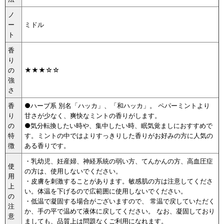
ノ
ー
ミドル
ト
香
り
の
★★★☆☆
強
さ
香
●ハーブ系 別名「ハッカ」、「和ハッカ」。 ペパーミントより
り
甘さが少なく、爽快なミントの香りがします。
の
●気分転換したい時や、集中したい時、眠気覚ましにおすすめで
特
す。ミントの中ではよりすっきりした香りがお好みの方に人気の
徴
ある香りです。
・乳幼児、妊産婦、神経系統の弱い方、てんかんの方、高血圧症
使
の方は、使用しないでください。
用
・皮膚を刺激することがあります。敏感肌の方は注意してくださ
上
い。体温を下げるので広範囲に使用しないでください。
の
・低温で凝固する場合がございますので、 常温で戻していただく
注
か、手の平で温めて液体に戻してください。 なお、凝固しており
意
ましても、品質上は問題なくご利用になれます。