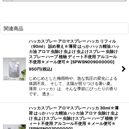
関連商品
ハッカスプレー アロマスプレー ハッカ リフィル
（90ml） 詰め替え☆薄荷 はっか ハッカ精油 ハッ
カ油 アロマ 虫除け 虫よけ 虫よけスプレー 虫除け
スプレー ハーブ 植物 ディート不使用 アルコール
不使用☆メール便可☆
[
SPWSN009000000
]
950
円
(税込)
じめじめとした梅雨時や、急な気圧の変化による
体調不良。 そして、太陽が照りつける暑い夏。
薄荷（ハッカ）は、そんな季節にぴったりの香り
です。 透き…
ハッカスプレー アロマスプレー ハッカ 30ml☆薄
荷 はっか ハッカ精油 ハッカ油 アロマ 虫除け 虫よ
け 虫よけスプレー 虫除けスプレー ハーブ 植物 デ
ィート不使用 アルコール不使用 ☆メール便可☆
[
SPWSN003000000
]