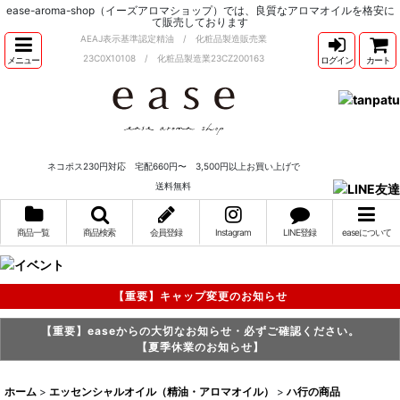
ease-aroma-shop（イーズアロマショップ）では、良質なアロマオイルを格安に
て販売しております
AEAJ表示基準認定精油 / 化粧品製造販売業
23C0X10108 / 化粧品製造業23CZ200163
メニュー
ログイン
カート
ネコポス230円対応 宅配660円〜 3,500円以上お買い上げで
送料無料
商品一覧
商品検索
会員登録
Instagram
LINE登録
easeについて
【重要】キャップ変更のお知らせ
【重要】easeからの大切なお知らせ・必ずご確認ください。
【夏季休業のお知らせ】
ホーム
>
エッセンシャルオイル（精油・アロマオイル）
>
ハ行の商品