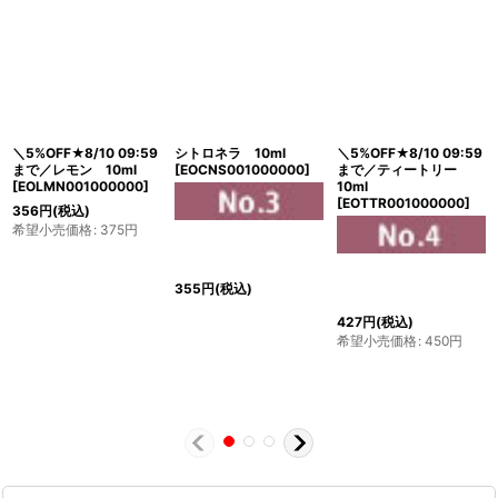
＼5%OFF★8/10 09:59
シトロネラ 10ml
＼5%OFF★8/10 09:59
まで／レモン 10ml
[
EOCNS001000000
]
まで／ティートリー
[
EOLMN001000000
]
10ml
[
EOTTR001000000
]
356
円
(税込)
希望小売価格
:
375
円
355
円
(税込)
427
円
(税込)
希望小売価格
:
450
円