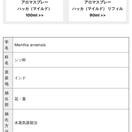
アロマスプレー
アロマスプレー
ハッカ（マイルド）
ハッカ（マイルド） リフィル
100ml >>
90ml >>
学
Mentha arvensis
名
科
シソ科
名
原
産
インド
地
抽
出
花・葉
部
抽
出
水蒸気蒸留法
方
法