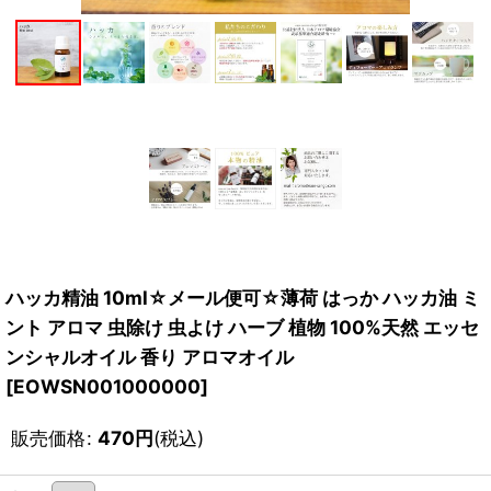
ハッカ精油 10ml☆メール便可☆薄荷 はっか ハッカ油 ミ
ント アロマ 虫除け 虫よけ ハーブ 植物 100%天然 エッセ
ンシャルオイル 香り アロマオイル
[
EOWSN001000000
]
販売価格
:
470
円
(税込)