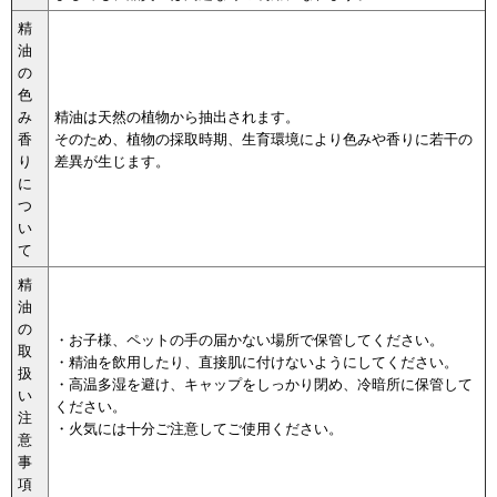
精
油
の
色
み
精油は天然の植物から抽出されます。
香
そのため、植物の採取時期、生育環境により色みや香りに若干の
り
差異が生じます。
に
つ
い
て
精
油
の
・お子様、ペットの手の届かない場所で保管してください。
取
・精油を飲用したり、直接肌に付けないようにしてください。
扱
・高温多湿を避け、キャップをしっかり閉め、冷暗所に保管して
い
ください。
注
・火気には十分ご注意してご使用ください。
意
事
項