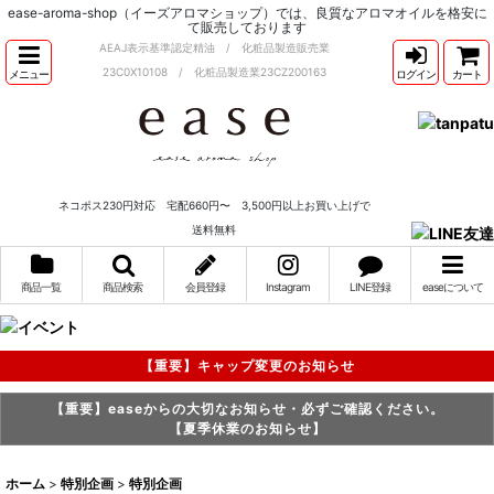
ease-aroma-shop（イーズアロマショップ）では、良質なアロマオイルを格安に
て販売しております
AEAJ表示基準認定精油 / 化粧品製造販売業
23C0X10108 / 化粧品製造業23CZ200163
メニュー
ログイン
カート
ネコポス230円対応 宅配660円〜 3,500円以上お買い上げで
送料無料
商品一覧
商品検索
会員登録
Instagram
LINE登録
easeについて
【重要】キャップ変更のお知らせ
【重要】easeからの大切なお知らせ・必ずご確認ください。
【夏季休業のお知らせ】
ホーム
>
特別企画
>
特別企画