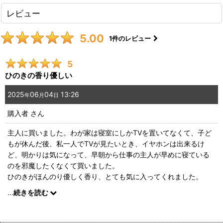
レビュー
5.00
1
件のレビュー
5
ひのきの香り優しい
2025
06
04
13:26
年
月
日
購入者
さん
主人に買いました。わが家は寝室にしかTVを置いてなくて、子ど
もが休んだ後、私一人でTVが見たいとき、イヤホンは出来るけ
ど、明かりは気になって、早朝から仕事の主人が早めに寝ている
のを邪魔したくなくて買いました。
ひのきがほんのり優しく香り、とても気に入ってくれました。
ラベンダーもたまにシュッと一吹きして使っています。
...
続きを読む