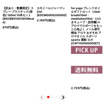
【訳あり・数量限定】ス
カモミールジャーマン
for yoga ブレンドオイ
プレー プラスチック(茶
2ml
ルギフトセット（clear
色) 100ml 10本セット
[
EOCMG000200000
]
breath10ml・
[
BSCBR010010HONsal
meditation10ml・ひの
2,195
円
(税込)
e
]
きキューブ・説明書)☆
アロマでスポーツをもっ
870
円
(税込)
と心地よく メール便可
精油 アロマ おすすめ ア
ロマオイル スポーツ
sports 運動 ヨガ
[
CAFYG000000SET
]
2,725
円
(税込)