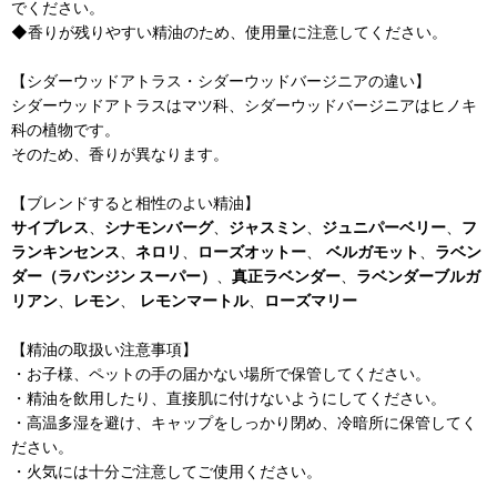
でください。
◆香りが残りやすい精油のため、使用量に注意してください。
【シダーウッドアトラス・シダーウッドバージニアの違い】
シダーウッドアトラスはマツ科、シダーウッドバージニアはヒノキ
科の植物です。
そのため、香りが異なります。
【ブレンドすると相性のよい精油】
サイプレス
、
シナモンバーグ
、
ジャスミン
、
ジュニパーベリー
、
フ
ランキンセンス
、
ネロリ
、
ローズオットー
、
ベルガモット
、
ラベン
ダー（ラバンジン スーパー）
、
真正ラベンダー
、
ラベンダーブルガ
リアン
、
レモン
、
レモンマートル
、
ローズマリー
【精油の取扱い注意事項】
・お子様、ペットの手の届かない場所で保管してください。
・精油を飲用したり、直接肌に付けないようにしてください。
・高温多湿を避け、キャップをしっかり閉め、冷暗所に保管してく
ださい。
・火気には十分ご注意してご使用ください。