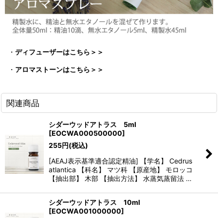
・
ディフューザーはこちら＞＞
・
アロマストーンはこちら＞＞
関連商品
シダーウッドアトラス 5ml
[
EOCWA000500000
]
255
円
(税込)
[AEAJ表示基準適合認定精油] 【学名】 Cedrus
atlantica 【科名】 マツ科 【原産地】 モロッコ
【抽出部】 木部 【抽出方法】 水蒸気蒸留法 …
シダーウッドアトラス 10ml
[
EOCWA001000000
]