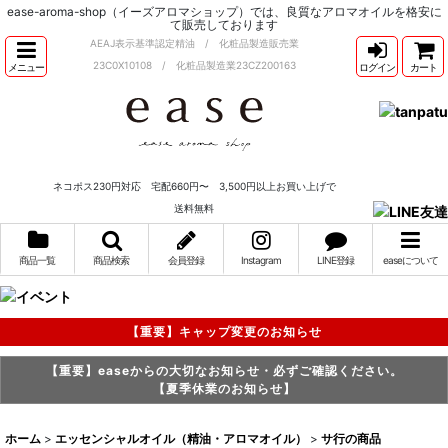
ease-aroma-shop（イーズアロマショップ）では、良質なアロマオイルを格安に
て販売しております
AEAJ表示基準認定精油 / 化粧品製造販売業
23C0X10108 / 化粧品製造業23CZ200163
メニュー
ログイン
カート
ネコポス230円対応 宅配660円〜 3,500円以上お買い上げで
送料無料
商品一覧
商品検索
会員登録
Instagram
LINE登録
easeについて
【重要】キャップ変更のお知らせ
【重要】easeからの大切なお知らせ・必ずご確認ください。
【夏季休業のお知らせ】
ホーム
>
エッセンシャルオイル（精油・アロマオイル）
>
サ行の商品