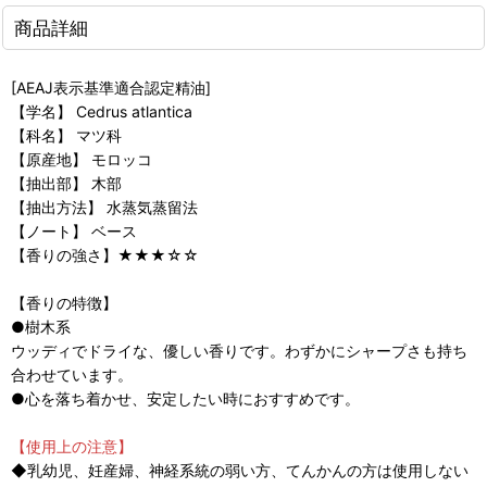
商品詳細
[AEAJ表示基準適合認定精油]
【学名】 Cedrus atlantica
【科名】 マツ科
【原産地】 モロッコ
【抽出部】 木部
【抽出方法】 水蒸気蒸留法
【ノート】 ベース
【香りの強さ】★★★☆☆
【香りの特徴】
●樹木系
ウッディでドライな、優しい香りです。わずかにシャープさも持ち
合わせています。
●心を落ち着かせ、安定したい時におすすめです。
【使用上の注意】
◆乳幼児、妊産婦、神経系統の弱い方、てんかんの方は使用しない