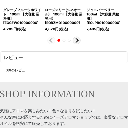
グレープフルーツホワイ
ローズマリー(シネオー
ジュニパーベリー
ト 100ml 【大容量 業
ル) 100ml 【大容量 業
100ml 【大容量 業務
務用】
務用】
用】
[
EOGFW010000000
]
[
EORZM010000000
]
[
EOJPB010000000
]
4,285
円
(税込)
4,820
円
(税込)
7,495
円
(税込)
レビュー
0
件のレビュー
気軽にアロマを楽しみたい！色々な香りを試したい！
そんな声にお応えするためにイーズアロマショップでは、良質なアロマ
オイルを格安にて販売しております。