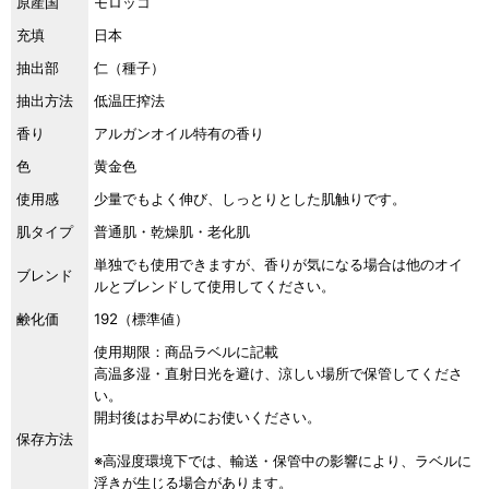
原産国
モロッコ
充填
日本
抽出部
仁（種子）
抽出方法
低温圧搾法
香り
アルガンオイル特有の香り
色
黄金色
使用感
少量でもよく伸び、しっとりとした肌触りです。
肌タイプ
普通肌・乾燥肌・老化肌
単独でも使用できますが、香りが気になる場合は他のオイ
ブレンド
ルとブレンドして使用してください。
鹸化価
192（標準値）
使用期限：商品ラベルに記載
高温多湿・直射日光を避け、涼しい場所で保管してくださ
い。
開封後はお早めにお使いください。
保存方法
※高湿度環境下では、輸送・保管中の影響により、ラベルに
浮きが生じる場合があります。