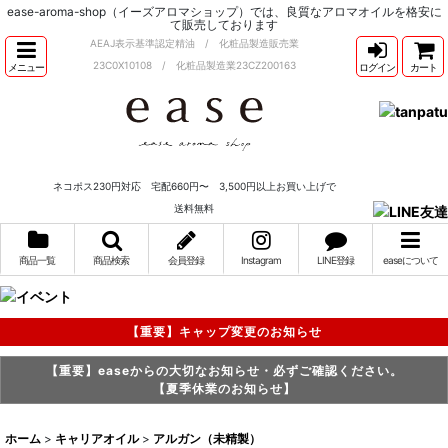
ease-aroma-shop（イーズアロマショップ）では、良質なアロマオイルを格安に
て販売しております
AEAJ表示基準認定精油 / 化粧品製造販売業
23C0X10108 / 化粧品製造業23CZ200163
メニュー
ログイン
カート
ネコポス230円対応 宅配660円〜 3,500円以上お買い上げで
送料無料
商品一覧
商品検索
会員登録
Instagram
LINE登録
easeについて
【重要】キャップ変更のお知らせ
【重要】easeからの大切なお知らせ・必ずご確認ください。
【夏季休業のお知らせ】
ホーム
>
キャリアオイル
>
アルガン（未精製）