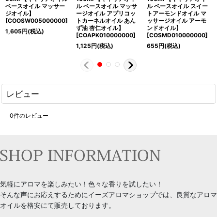
ベースオイル マッサー
ル ベースオイル マッサ
ル ベースオイル スイー
ジオイル】
ージオイル アプリコッ
トアーモンドオイル マ
[
COOSW005000000
]
トカーネルオイル あん
ッサージオイル アーモ
ず油 杏仁オイル】
ンドオイル】
1,605
円
(税込)
[
COAPK010000000
]
[
COSMD010000000
]
1,125
円
(税込)
655
円
(税込)
レビュー
0
件のレビュー
気軽にアロマを楽しみたい！色々な香りを試したい！
そんな声にお応えするためにイーズアロマショップでは、良質なアロマ
オイルを格安にて販売しております。