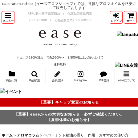
ease-aroma-shop（イーズアロマショップ）では、良質なアロマオイルを格安に
て販売しております
AEAJ表示基準認定精油 / 化粧品製造販売業
23C0X10108 / 化粧品製造業23CZ200163
メニュー
ログイン
カート
ネコポス230円対応 宅配660円〜 3,500円以上お買い上げで
送料無料
商品一覧
商品検索
会員登録
Instagram
LINE登録
easeについて
【重要】キャップ変更のお知らせ
【重要】easeからの大切なお知らせ・必ずご確認ください。
【夏季休業のお知らせ】
ホーム
>
アロマコラム
>
ペパーミント精油の香り・作用・おすすめの使い方