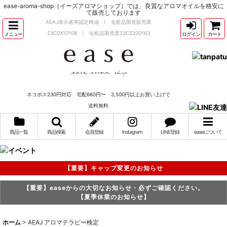
ease-aroma-shop（イーズアロマショップ）では、良質なアロマオイルを格安に
て販売しております
AEAJ表示基準認定精油 / 化粧品製造販売業
23C0X10108 / 化粧品製造業23CZ200163
メニュー
ログイン
カート
ネコポス230円対応 宅配660円〜 3,500円以上お買い上げで
送料無料
商品一覧
商品検索
会員登録
Instagram
LINE登録
easeについて
【重要】キャップ変更のお知らせ
【重要】easeからの大切なお知らせ・必ずご確認ください。
【夏季休業のお知らせ】
ホーム
>
AEAJ アロマテラピー検定