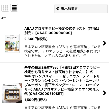
表示順変更
閉じる
4
件
表示数
:
AEAJ アロマテラピー検定公式テキスト（精油は
別売）
[
CAAE1000000000
]
並び順
:
2,640
円
(税込)
日本アロマ環境協会（AEAJ）が毎年実施している
絞り込む
検定です。 アロマテラピーの基礎知識が身に付け
られるため、とても人気があります。 年…
基本の精油2級9本set 【※第52回アロマテラピー
検定から香りテストは実施されません。】 各
1ml(オレンジスィート・ゼラニウム・ティートリ
ー・フランキンセンス・ペパーミント・ユーカリ
ブルーガム・真正ラベンダー・レモン・ローズマ
リー) AEAJ アロマテラピー検定 アロマ 100%天
然
[
CASK2000510SET
]
1,500
円
(税込)
日本アロマ環境協会（AEAJ）が毎年実施している