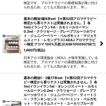
検定です。 アロマテラピーの基礎知識が身に付け
られるため、とても人気があります。 年…
基本の精油1級8本set 【※第52回アロマテラピー
検定から香りテストは実施されません。】 各
1ml(イランイラン1st・カモミールローマン
0.2ml・クラリセージ・グレープフルーツホワイ
ト・ジュニパーベリー・ベルガモット・マジョラ
ムスィート・レモングラス) AEAJ アロマテラピ
ー検定 アロマ 100%天然
[
CASK1000507SET
]
1,660
円
(税込)
日本アロマ環境協会（AEAJ）が毎年実施している
検定です。 アロマテラピーの基礎知識が身に付け
られるため、とても人気があります。 年…
基本の精油1・2級17本set 【※第52回アロマテラ
ピー検定から香りテストは実施されません。】 各
1m(イランイラン1st・オレンジスィート・カモミ
ールローマン0.2ml・クラリセージ・グレープフ
ルーツホワイト・ジュニパーベリー・ティートリ
ー・フランキンセンス・ペパーミント・ベルガモ
ット・マジョラムスィート・ユーカリブルーガ